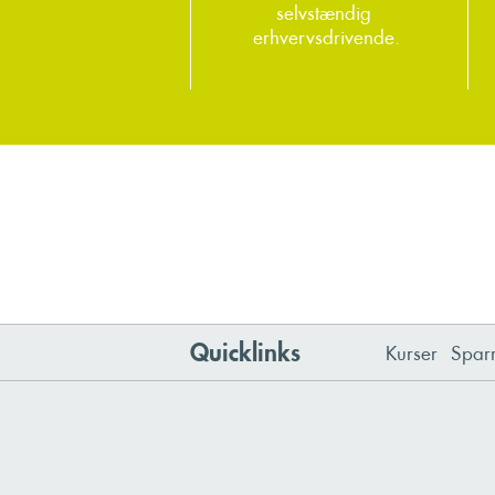
selvstændig
erhvervsdrivende.
Quicklinks
Kurser
Spar