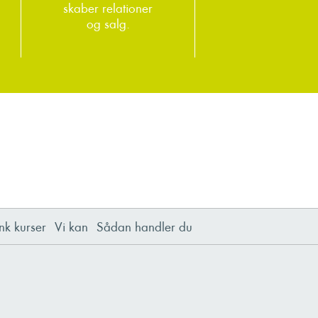
skaber relationer
og salg.
nk kurser
Vi kan
Sådan handler du