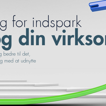
g for indspark
 og din virk
g bedre til det,
ig med at udnytte