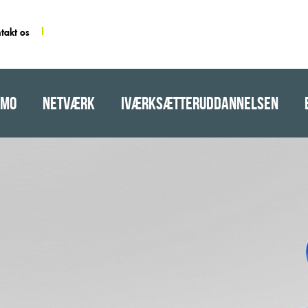
takt os
AMO
NETVÆRK
Iværksætteruddannelsen