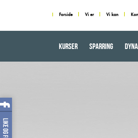
Forside
Vi er
Vi kan
Kon
KURSER
SPARRING
DYN