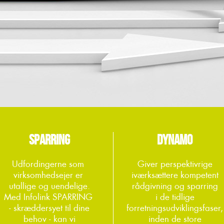
SPARRING
DYNAMO
Udfordingerne som
Giver perspektivrige
virksomhedsejer er
iværksættere kompetent
utallige og uendelige.
rådgivning og sparring
Med Infolink SPARRING
i de tidlige
- skræddersyet til dine
forretningsudviklingsfaser,
behov - kan vi
inden de store