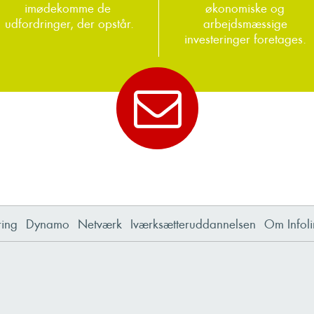
imødekomme de
økonomiske og
udfordringer, der opstår.
arbejdsmæssige
investeringer foretages.
ring
Dynamo
Netværk
Iværksætteruddannelsen
Om Infoli