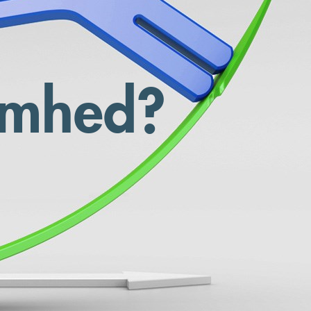
somhed?