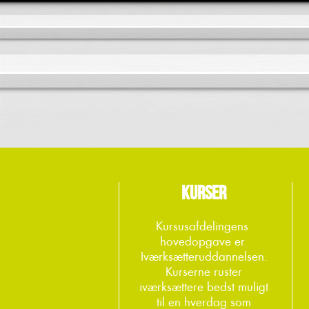
KURSER
Kursusafdelingens
hovedopgave er
Iværksætteruddannelsen.
Kurserne ruster
iværksættere bedst muligt
til en hverdag som